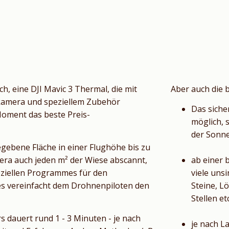
ch, eine DJI Mavic 3 Thermal, die mit
Aber auch die 
kamera und speziellem Zubehör
Das siche
 Moment das beste Preis-
möglich, 
der Sonn
egebene Fläche in einer Flughöhe bis zu
ra auch jeden m² der Wiese abscannt,
ab einer
peziellen Programmes für den
viele uns
es vereinfacht dem Drohnenpiloten den
Steine, L
Stellen etc
 dauert rund 1 - 3 Minuten - je nach
je nach L