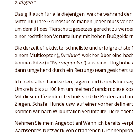
zufügen.“
Das gilt auch für alle diejenigen, welche während der
Mitte Juli) ihre Grundstücke mähen. Jeder muss vor
um dem §1 des Tierschutzgesetzes gerecht zu werden
einer rechtlichen Verurteilung mit hohen Bußgeldern
Die derzeit effektivste, schnellste und erfolgreichst
einem Multicopter (
„Drohne“
) welcher über eine ho
können Kitze (=
“Wärmepunkte“
) aus einer Flughöhe 
dann umgehend durch ein Rettungsteam gesichert un
Ich biete allen Landwirten, Jägern und Grundstücks
Umkreis bis zu 100 km um meinen Standort diese kos
Mit dieser effizienten Technik sind die Piloten auch 
Ziegen, Schafe, Hunde usw. auf einer vorher definier
können wir nach Wildunfällen verunfallte Tiere oder 
Nehmen Sie mein Angebot an! Wenn ich bereits verpl
wachsendes Netzwerk von erfahrenen Drohnenpilote