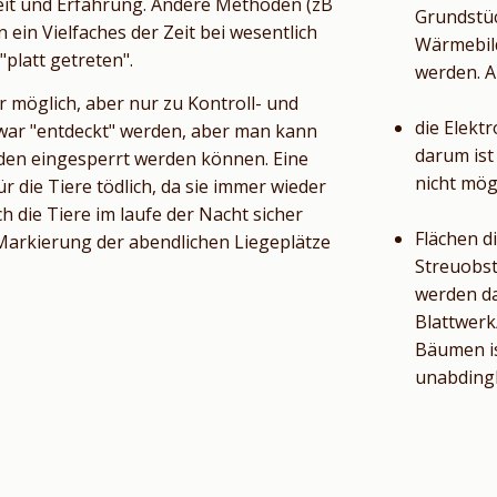
eit und Erfahrung. Andere Methoden (zB
Grundstüc
ein Vielfaches der Zeit bei wesentlich
Wärmebild
platt getreten".
werden. Ab
 möglich, aber nur zu Kontroll- und
die Elektr
war "entdeckt" werden, aber man kann
darum ist
unden eingesperrt werden können. Eine
nicht mög
 die Tiere tödlich, da sie immer wieder
 die Tiere im laufe der Nacht sicher
Flächen d
arkierung der abendlichen Liegeplätze
Streuobst
werden da
Blattwerk/
Bäumen is
unabding